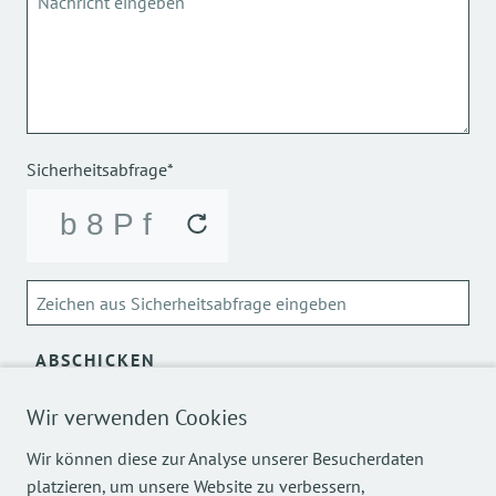
Sicherheitsabfrage*
ABSCHICKEN
Wir verwenden Cookies
Über die Verarbeitung meiner personenbezogenen Daten
kann ich mich
hier
informieren.
Wir können diese zur Analyse unserer Besucherdaten
platzieren, um unsere Website zu verbessern,