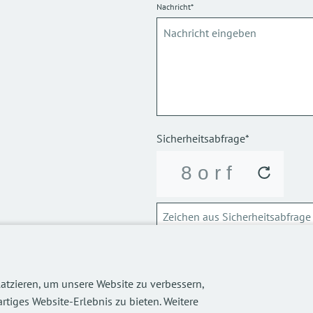
Nachricht*
Sicherheitsabfrage*
ABSCHICKEN
atzieren, um unsere Website zu verbessern,
Über die Verarbeitung meiner p
informieren.
rtiges Website-Erlebnis zu bieten. Weitere