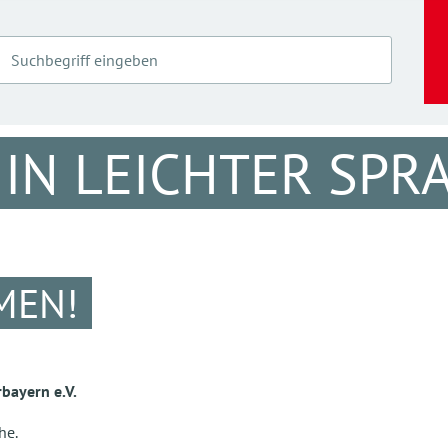
 IN LEICHTER SPR
MEN!
bayern e.V.
he.