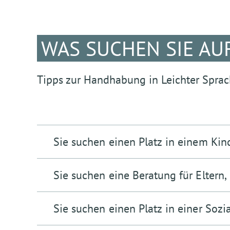
WAS SUCHEN SIE AU
Tipps zur Handhabung in Leichter Spra
Sie suchen einen Platz in einem Kin
Dann klicken Sie auf den Bereich „Kinder“ und geh
Sie suchen eine Beratung für Eltern,
bis Sie das Wort „Einrichtungs•suche“ sehen. Tragen
Platz in einem Kindergarten suchen, zum Beispiel 
Dann klicken Sie auf den Bereich „Jugend und Fami
Sie suchen einen Platz in einer Sozi
auf die Eingabetaste (Enter/Return, die große Taste
nach unten, bis Sie das Wort „Einrichtungs•suche“ 
Tastatur). Jetzt sehen Sie eine Liste mit Kinder•gär