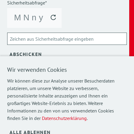
Sicherheitsabfrage*
ABSCHICKEN
Wir verwenden Cookies
Über die Verarbeitung meiner personenbezogenen Daten
kann ich mich
hier
informieren.
Wir können diese zur Analyse unserer Besucherdaten
platzieren, um unsere Website zu verbessern,
personalisierte Inhalte anzuzeigen und Ihnen ein
großartiges Website-Erlebnis zu bieten. Weitere
Informationen zu den von uns verwendeten Cookies
finden Sie in der
Datenschutzerklärung
.
Mehr Einblicke in unsere Arbeit finden Sie auch auf
unseren Social Media Kanälen.
ALLE ABLEHNEN